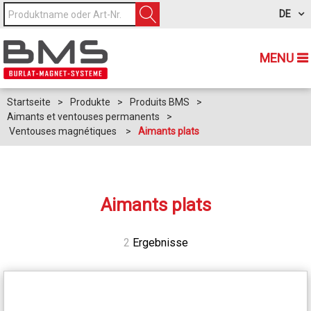
DE
MENU
Startseite
>
Produkte
>
Produits BMS
>
Aimants et ventouses permanents
>
Ventouses magnétiques
>
Aimants plats
Aimants plats
2
Ergebnisse