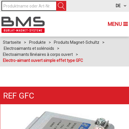
DE
MENU
Startseite
>
Produkte
>
Produits Magnet-Schultz
>
Electroaimants et solénoids
>
Electoaimants llinéaires à corps ouvert
>
Electro-aimant ouvert simple effet type GFC
REF GFC