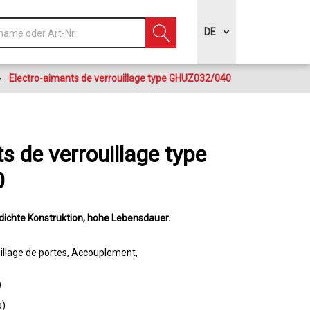
DE
>
Electro-aimants de verrouillage type GHUZ032/040
s de verrouillage type
0
ichte Konstruktion
hohe Lebensdauer
illage de portes
Accouplement
)
o)