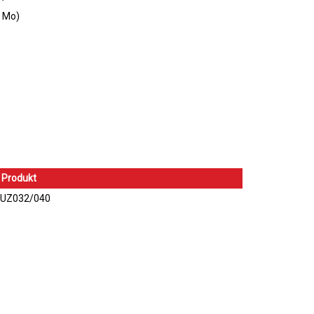
 Mo)
Produkt
UZ032/040