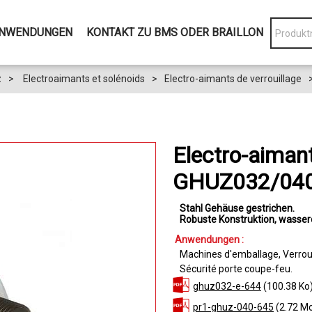
NWENDUNGEN
KONTAKT ZU BMS ODER BRAILLON
z
>
Electroaimants et solénoids
>
Electro-aimants de verrouillage
Electro-aimant
GHUZ032/04
Stahl Gehäuse gestrichen
Robuste Konstruktion
wasserd
Anwendungen :
Machines d'emballage
Verrou
Sécurité porte coupe-feu
ghuz032-e-644
(100.38 Ko
pr1-ghuz-040-645
(2.72 M