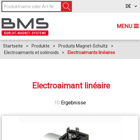
DE
MENU
Startseite
>
Produkte
>
Produits Magnet-Schultz
>
Electroaimants et solénoids
>
Electroaimants linéaires
Electroaimant linéaire
10
Ergebnisse