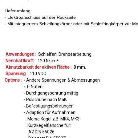
Lieferumfang:
- Elektroanschluss auf der Rückseite
- Mit integriertem Schleifringkörper oder mit Schleifringkörper zur
Anwendungen :
Schleifen
Drehbearbeitung
Nennhaftkraft :
120
N/cm²
Abnutzbarkeit der aktiven Fläche :
8
mm
Spannung :
110
VDC
Options :
- Andere Spannungen & Abmessungen
- T- Nuten
- Durchgangsbohrung mittig
- Polschuhe nach Maß
- Befestigungsbohrungen
- Adaption für Aufnahmen:
. Morse Kegel z.B. MK4, MK3
. Kurzkegelflansche für:
A2 DIN 55026