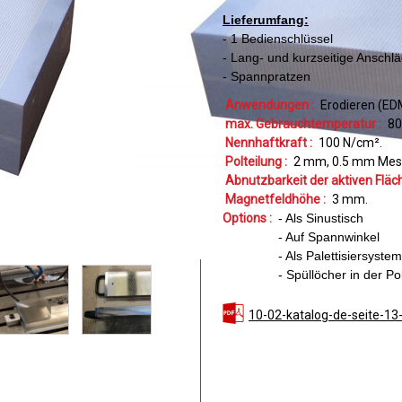
Lieferumfang:
- 1 Bedienschlüssel
- Lang- und kurzseitige Anschl
- Spannpratzen
Anwendungen :
Erodieren (ED
max. Gebrauchtemperatur :
80
Nennhaftkraft :
100
N/cm²
Polteilung :
2
mm
0.5
mm Mes
Abnutzbarkeit der aktiven Fläch
Magnetfeldhöhe :
3
mm
Options :
- Als Sinustisch
- Auf Spannwinkel
- Als Palettisiersyst
- Spüllöcher in der Po
10-02-katalog-de-seite-13