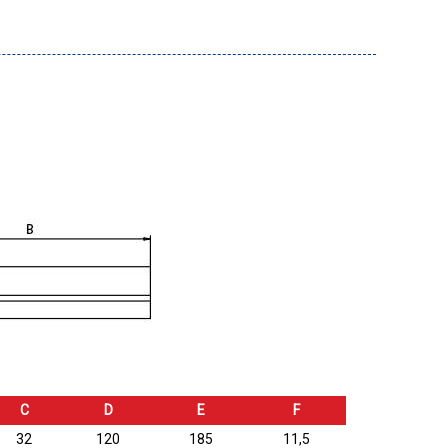
C
D
E
F
32
120
185
11,5