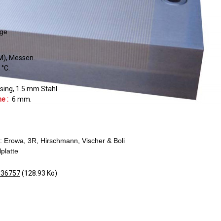
äge
M)
Messen
°C
sing
1.5
mm Stahl
e :
6
mm
em: Erowa, 3R, Hirschmann, Vischer & Boli
lplatte
-36757
(128.93 Ko)