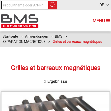
DE
MENU
Startseite
>
Anwendungen
>
BMS
>
SEPARATION MAGNETIQUE
>
Grilles et barreaux magnétiques
Grilles et barreaux magnétiques
2
Ergebnisse