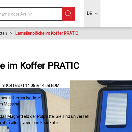
DE
tten
>
Lamellenblöcke im Koffer PRATIC
e im Koffer PRATIC
im Kofferset 14.08 & 14.08.EDM:
sind silberhartverlötet.
 mm Messing
as Magnetfeld der Polplatte. Sie sind universell
äten aller Typen und Fabrikate