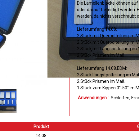
Die Lamellenblöcke können auf 
oder darauf befestigt werden
werden, da nichts verschraubt od
Lieferumfang 14.08:
2 Stück mit Querpolteilung im 
2 Stück mit Querpolteilung im 
2 Stück mit Längspolteilung im
2 Stück Prismen im Maß: 65x
Lieferumfang 14.08.EDM:
2 Stück Längstpolteilung im Ma
2 Stück Prismen im Maß: 65
1 Stück zum Kippen 0°-50° im M
Anwendungen :
Schleifen
Ero
Produkt
14.08