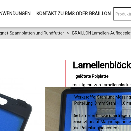
NWENDUNGEN
KONTAKT ZU BMS ODER BRAILLON
net-Spannplatten und Rundfutter
>
BRAILLON Lamellen-Auflegepla
Lamellenblöck
gelötete Polplatte
meistgenutzen Lamellenblöcke 
. Werkstoffe: Stahl und Messing 
. Polteilung: 3 mm Stahl + 1,0
Die Lamellenblöcke übertragen d
einsetzbar auf Magnetspannger
(die Polteilung beachten).