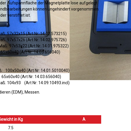
der Aufspannfläche der Magnetplatte lose aufgelegt
. Endbearbeitungen können ungehindert vorgenommen
er verstiftet ist.
Maß: 57x32x15 (Art Nr: 14.02.573215)
Maß: 97x57x26 (Art Nr: 14.02.975726)
 Maß: 97x53x22 (Art Nr: 14.01.975322)
60x40 (Art Nr: 14.03.656040)
ß: 100x50x40 (Art Nr: 14.01.5010040)
x60x40 (Art Nr: 14.03.656040)
aß: 104x93 (Art Nr: 14.09.10493.incl)
dieren (EDM)
Messen
Gewicht in Kg
A
7.5