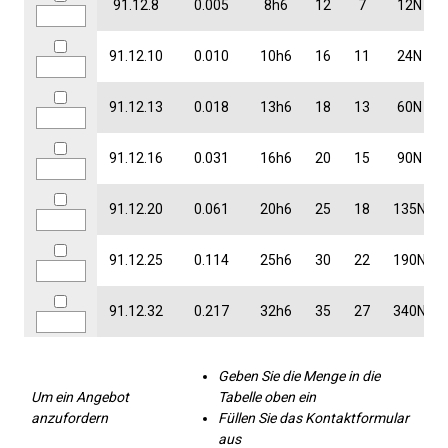
91.12.8
0.005
8h6
12
7
12N
91.12.10
0.010
10h6
16
11
24N
91.12.13
0.018
13h6
18
13
60N
91.12.16
0.031
16h6
20
15
90N
91.12.20
0.061
20h6
25
18
135N
91.12.25
0.114
25h6
30
22
190N
91.12.32
0.217
32h6
35
27
340N
Geben Sie die Menge in die
Um ein Angebot
Tabelle oben ein
anzufordern
Füllen Sie das Kontaktformular
aus