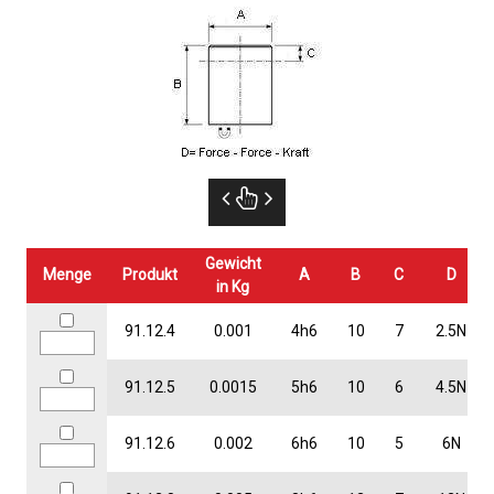
Gewicht
Menge
Produkt
A
B
C
D
in Kg
91.12.4
0.001
4h6
10
7
2.5N
91.12.5
0.0015
5h6
10
6
4.5N
91.12.6
0.002
6h6
10
5
6N