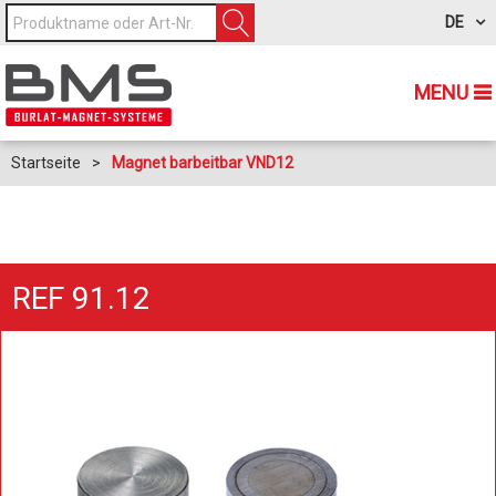
DE
MENU
Startseite
>
Magnet barbeitbar VND12
REF 91.12