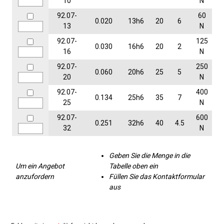
10
N
92.07-
60
0.020
13h6
20
6
13
N
92.07-
125
0.030
16h6
20
2
16
N
92.07-
250
0.060
20h6
25
5
20
N
92.07-
400
0.134
25h6
35
7
25
N
92.07-
600
0.251
32h6
40
4.5
32
N
Geben Sie die Menge in die
Um ein Angebot
Tabelle oben ein
anzufordern
Füllen Sie das Kontaktformular
aus