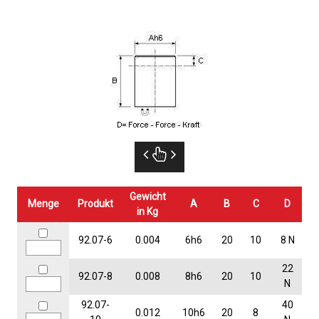
Gewicht
Menge
Produkt
A
B
C
D
in Kg
92.07-6
0.004
6h6
20
10
8 N
22
92.07-8
0.008
8h6
20
10
N
92.07-
40
0.012
10h6
20
8