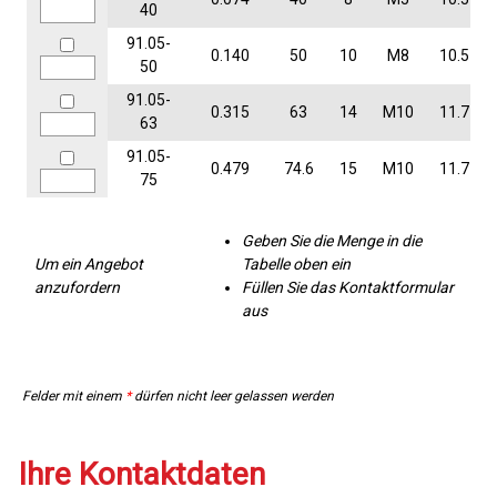
40
91.05-
0.140
50
10
M8
10.5
50
91.05-
0.315
63
14
M10
11.7
63
91.05-
0.479
74.6
15
M10
11.7
75
Geben Sie die Menge in die
Um ein Angebot
Tabelle oben ein
anzufordern
Füllen Sie das Kontaktformular
aus
Felder mit einem
*
dürfen nicht leer gelassen werden
Ihre Kontaktdaten