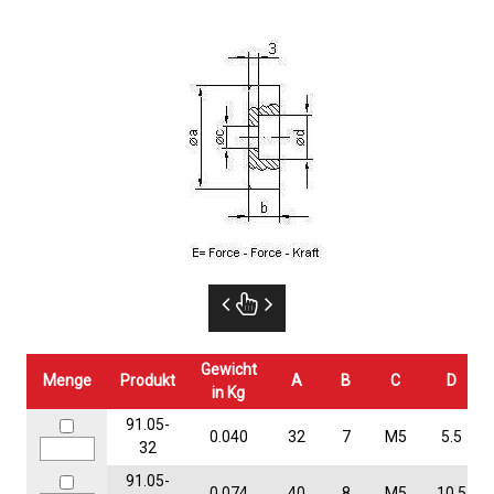
Gewicht
Menge
Produkt
A
B
C
D
in Kg
91.05-
0.040
32
7
M5
5.5
32
91.05-
0.074
40
8
M5
10.5