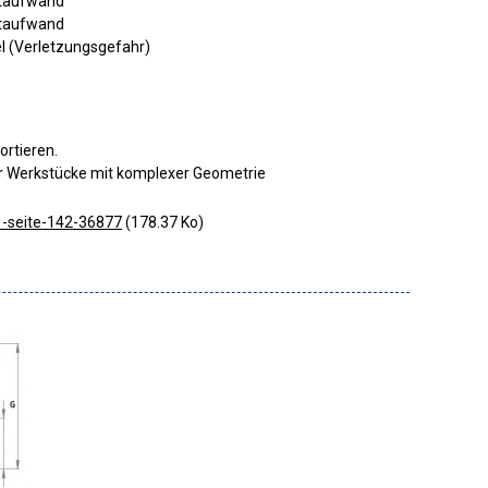
ftaufwand
ftaufwand
l (Verletzungsgefahr)
ortieren
r Werkstücke mit komplexer Geometrie
-seite-142-36877
(178.37 Ko)