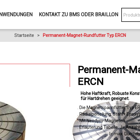
NWENDUNGEN
KONTAKT ZU BMS ODER BRAILLON
Startseite
>
Permanent-Magnet-Rundfutter Typ ERCN
Permanent-Ma
ERCN
Hohe Haftkraft
Robuste Konst
für Hartdrehen geeignet
. Die Magnetspannfutter Typ ER
. Radialpolteilung: Stahl+ Epoxyt
. Mit Neodym-Magneten
. Erläuterung Tabelle: J= Anzahl
I= max. Durchmesser f