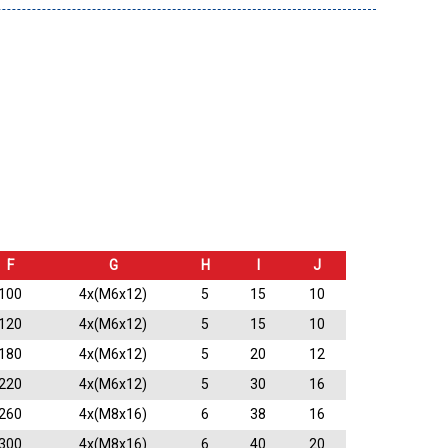
F
G
H
I
J
100
4x(M6x12)
5
15
10
120
4x(M6x12)
5
15
10
180
4x(M6x12)
5
20
12
220
4x(M6x12)
5
30
16
260
4x(M8x16)
6
38
16
300
4x(M8x16)
6
40
20