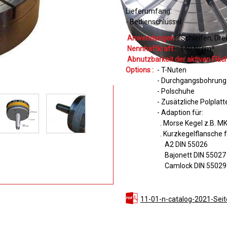
Lieferumfang:
- Bedienschlüssel
Anwendungen :
Schleifen
Dre
Nennhaftkraft :
140
N/cm²
Abnutzbarkeit der aktiven Fläch
Options :
- T-Nuten
- Durchgangsbohrung 
- Polschuhe
- Zusätzliche Polplatt
- Adaption für:
. Morse Kegel z.B. M
. Kurzkegelflansche f
A2 DIN 55026
Bajonett DIN 55027
Camlock DIN 55029
11-01-n-catalog-2021-Sei