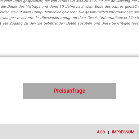
n einer Datei gespeichert, die von BRAILLON MAGNETICS für die Abwicklung der A
 für die Dauer des Vertrags und dann 10 Jahre nach dem Ende des Jahres gemäß 
erden sie auf allen Computermedien gelöscht. Die gesammelten Informationen sin
eilungen bestimmt. In Übereinstimmung mit dem Gesetz "Informatique et Libert
t auf Zugang zu den Sie betreffenden Daten ausüben und diese berichtigen lass
Preisanfrage
AGB
IMPRESSUM