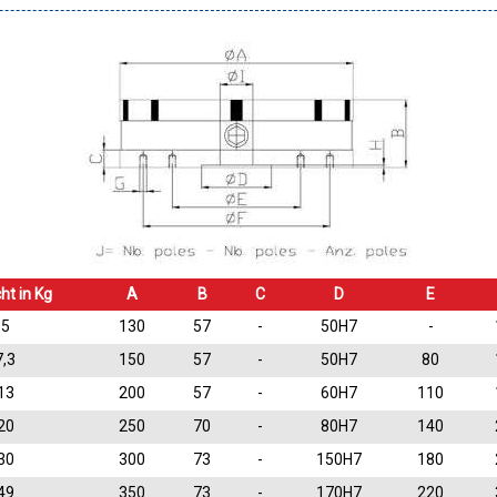
ht in Kg
A
B
C
D
E
5
130
57
-
50H7
-
7,3
150
57
-
50H7
80
13
200
57
-
60H7
110
20
250
70
-
80H7
140
30
300
73
-
150H7
180
49
350
73
-
170H7
220