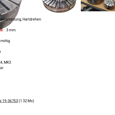
hbearbeitung
Hartdrehen
e :
3
mm
mittig
e
K4, MK3
ür:
te 19-36753
(1.32 Mo)