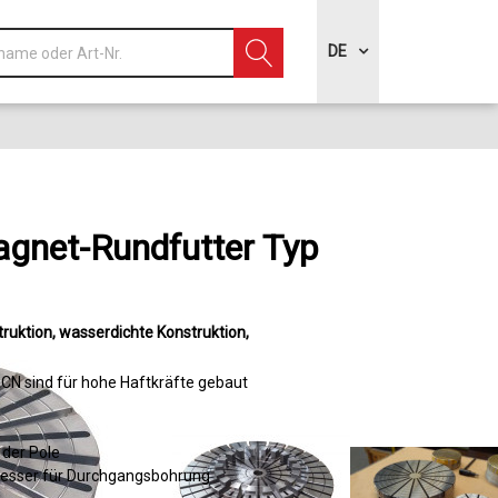
DE
gnet-Rundfutter Typ
ruktion
wasserdichte Konstruktion
CN sind für hohe Haftkräfte gebaut
 der Pole
ür Durchgangsbohrung