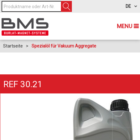
DE
MENU
Startseite
>
Spezialöl für Vakuum Aggregate
REF 30.21