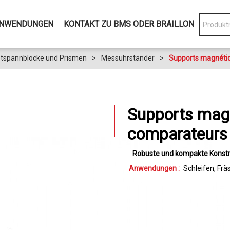
NWENDUNGEN
KONTAKT ZU BMS ODER BRAILLON
tspannblöcke und Prismen
>
Messuhrständer
>
Supports magnétiq
Supports mag
comparateurs
Robuste und kompakte Konstr
Anwendungen :
Schleifen
Frä