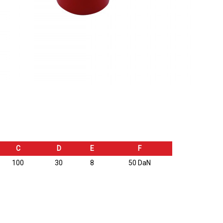
C
D
E
F
100
30
8
50 DaN