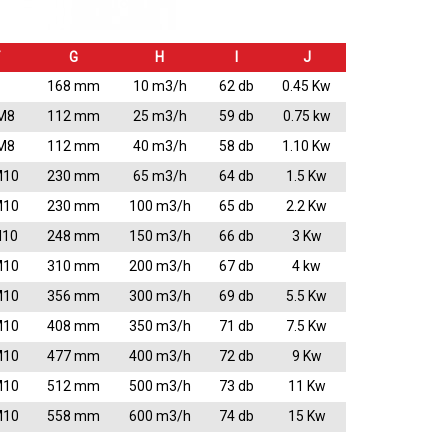
G
H
I
J
168 mm
10 m3/h
62 db
0.45 Kw
M8
112 mm
25 m3/h
59 db
0.75 kw
M8
112 mm
40 m3/h
58 db
1.10 Kw
M10
230 mm
65 m3/h
64 db
1.5 Kw
M10
230 mm
100 m3/h
65 db
2.2 Kw
M10
248 mm
150 m3/h
66 db
3 Kw
M10
310 mm
200 m3/h
67 db
4 kw
M10
356 mm
300 m3/h
69 db
5.5 Kw
M10
408 mm
350 m3/h
71 db
7.5 Kw
M10
477 mm
400 m3/h
72 db
9 Kw
M10
512 mm
500 m3/h
73 db
11 Kw
M10
558 mm
600 m3/h
74 db
15 Kw