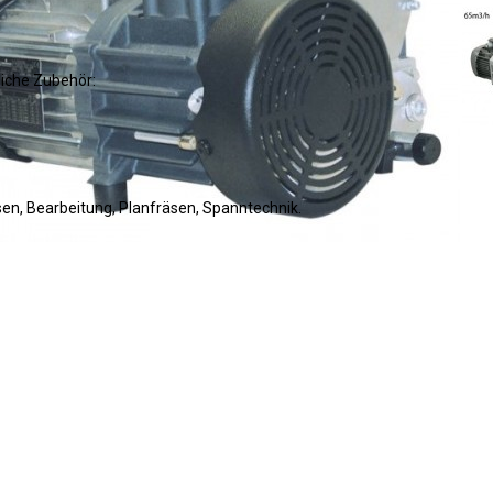
liche Zubehör:
sen
Bearbeitung
Planfräsen
Spanntechnik