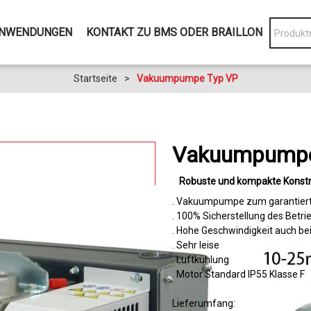
NWENDUNGEN
KONTAKT ZU BMS ODER BRAILLON
Startseite
>
Vakuumpumpe Typ VP
Vakuumpumpe
Robuste und kompakte Konstr
. Vakuumpumpe zum garantiert z
. 100% Sicherstellung des Bet
. Hohe Geschwindigkeit auch be
. Sehr leise
. Luftkühlung
. Motor Standard IP55 Klasse F
Lieferumfang: