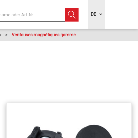
DE
s
>
Ventouses magnétiques gomme