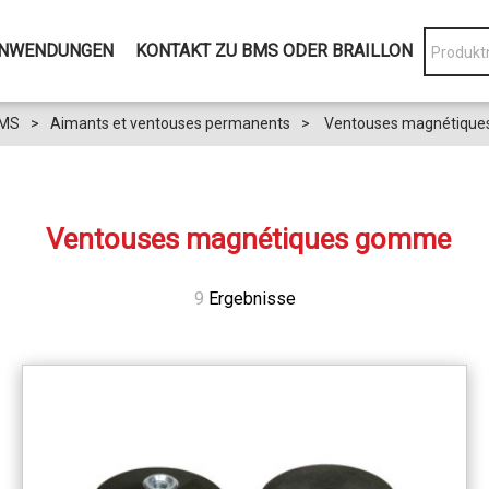
NWENDUNGEN
KONTAKT ZU BMS ODER BRAILLON
BMS
>
Aimants et ventouses permanents
>
Ventouses magnétique
Ventouses magnétiques gomme
9
Ergebnisse